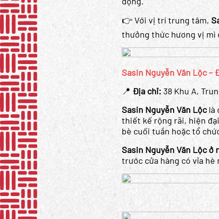
động.
👉 Với vị trí trung tâm,
S
thưởng thức hương vị mì 
Sasin Nguyễn Văn Lộc – 
📍
Địa chỉ:
38 Khu A, Tru
Sasin Nguyễn Văn Lộc
là 
thiết kế rộng rãi, hiện đ
bè cuối tuần hoặc tổ chứ
Sasin Nguyễn Văn Lộc ở ng
trước cửa hàng có vỉa hè