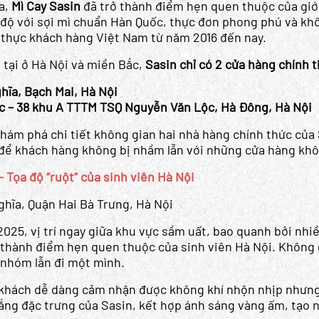
a,
Mì Cay Sasin
đã trở thành điểm hẹn quen thuộc của giới
 độ với sợi mì chuẩn Hàn Quốc, thực đơn phong phú và khô
 thực khách hàng Việt Nam từ năm 2016 đến nay.
 tại ở Hà Nội và miền Bắc,
Sasin chỉ có 2 cửa hàng chính 
hĩa, Bạch Mai, Hà Nội
c – 38 khu A TTTM TSQ Nguyễn Văn Lộc, Hà Đông, Hà Nội
khám phá chi tiết không gian hai nhà hàng chính thức của 
a để khách hàng không bị nhầm lẫn với những cửa hàng kh
– Tọa độ “ruột” của sinh viên Hà Nội
ghĩa, Quận Hai Bà Trưng, Hà Nội
025, vị trí ngay giữa khu vực sầm uất, bao quanh bởi nhi
 thành điểm hẹn quen thuộc của sinh viên Hà Nội. Không gi
 nhóm lẫn đi một mình.
khách dễ dàng cảm nhận được không khí nhộn nhịp nhưng 
ắng đặc trưng của Sasin, kết hợp ánh sáng vàng ấm, tạo 