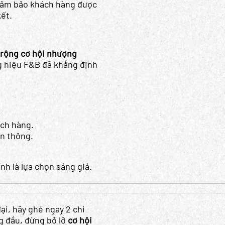
 đảm bảo khách hàng được
ết.
rộng cơ hội nhượng
g hiệu F&B đã khẳng định
ch hàng.
ền thông.
nh là lựa chọn sáng giá.
i, hãy ghé ngay 2 chi
g đầu, đừng bỏ lỡ
cơ hội