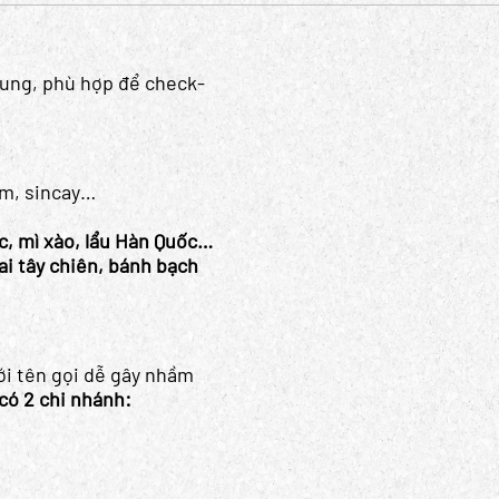
trung, phù hợp để check-
um, sincay…
c, mì xào, lẩu Hàn Quốc…
ai tây chiên, bánh bạch
ới tên gọi dễ gây nhầm
có 2 chi nhánh: