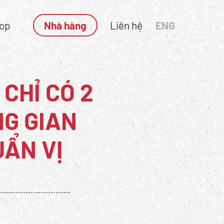
hop
Nhà hàng
Liên hệ
ENG
 CHỈ CÓ 2
NG GIAN
UẨN VỊ