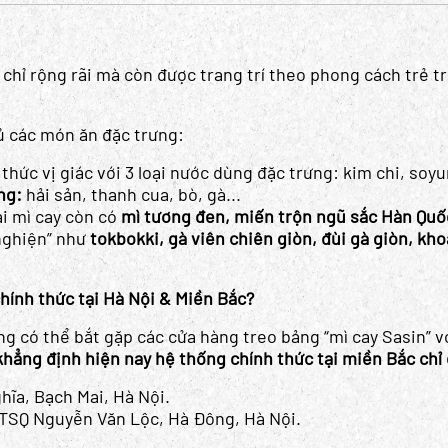
 chỉ rộng rãi mà còn được trang trí theo phong cách trẻ 
đủ các món ăn đặc trưng:
thức vị giác với 3 loại nước dùng đặc trưng: kim chi, soy
ng:
hải sản, thanh cua, bò, gà...
i mì cay còn có
mì tương đen, miến trộn ngũ sắc Hàn Quố
nghiện” như
tokbokki, gà viên chiên giòn, đùi gà giòn, kho
chính thức tại Hà Nội & Miền Bắc?
ng có thể bắt gặp các cửa hàng treo bảng “mì cay Sasin” v
khẳng định hiện nay hệ thống chính thức tại miền Bắc chỉ 
hĩa, Bạch Mai, Hà Nội.
TSQ Nguyễn Văn Lộc, Hà Đông, Hà Nội.