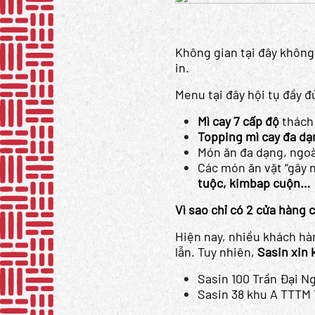
Không gian tại đây không
in.
Menu tại đây hội tụ đầy 
Mì cay 7 cấp độ
thách 
Topping mì cay đa dạ
Món ăn đa dạng, ngoà
Các món ăn vặt “gây 
tuộc, kimbap cuộn…
Vì sao chỉ có 2 cửa hàng 
Hiện nay, nhiều khách hà
lẫn. Tuy nhiên,
Sasin xin 
Sasin 100 Trần Đại Ng
Sasin 38 khu A TTTM 