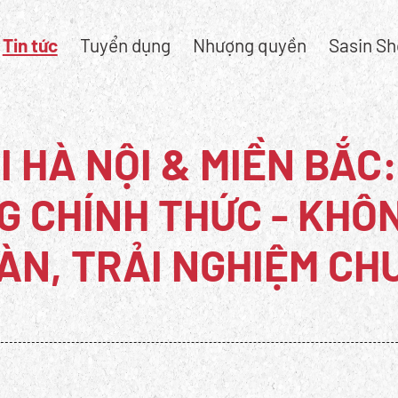
Tin tức
Tuyển dụng
Nhượng quyền
Sasin S
I HÀ NỘI & MIỀN BẮC:
G CHÍNH THỨC - KHÔ
ÀN, TRẢI NGHIỆM CH