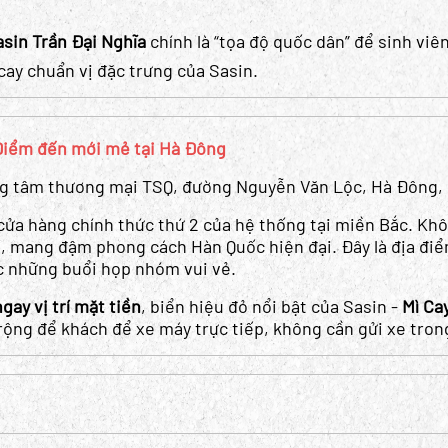
asin Trần Đại Nghĩa
chính là “tọa độ quốc dân” để sinh viê
cay chuẩn vị đặc trưng của Sasin.
Điểm đến mới mẻ tại Hà Đông
ng tâm thương mại TSQ, đường Nguyễn Văn Lộc, Hà Đông,
cửa hàng chính thức thứ 2 của hệ thống tại miền Bắc. Kh
ại, mang đậm phong cách Hàn Quốc hiện đại. Đây là địa điể
c những buổi họp nhóm vui vẻ.
ay vị trí mặt tiền
, biển hiệu đỏ nổi bật của Sasin -
Mì Ca
 rộng để khách để xe máy trực tiếp, không cần gửi xe tro