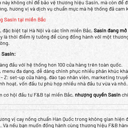
n này không chỉ để bảo vệ thương hiệu Sasin, mà còn để
ợng, hương vị và dịch vụ chuẩn mực mà hệ thống đã cam k
g Sasin tại miền Bắc
, đặc biệt tại Hà Nội và các tỉnh miền Bắc,
Sasin đang mở 
ây là thời điểm lý tưởng để cùng đồng hành với một thươn
ường.
 Sasin:
àng đầu với hệ thống hơn 100 cửa hàng trên toàn quốc.
, menu đa dạng, dễ dàng chinh phục nhiều phân khúc khá
 – Z: set-up cửa hàng, đào tạo nhân viên, marketing truy
inh hoạt, vốn đầu tư phù hợp nhiều nhà đầu tư vừa và nhỏ.
 cơ hội đầu tư F&B tại miền Bắc,
nhượng quyền Sasin
chí
ơng vị cay nồng chuẩn Hàn Quốc trong không gian hiện đạ
m. Và nếu bạn muốn đồng hành cùng thương hiệu F&B hàn