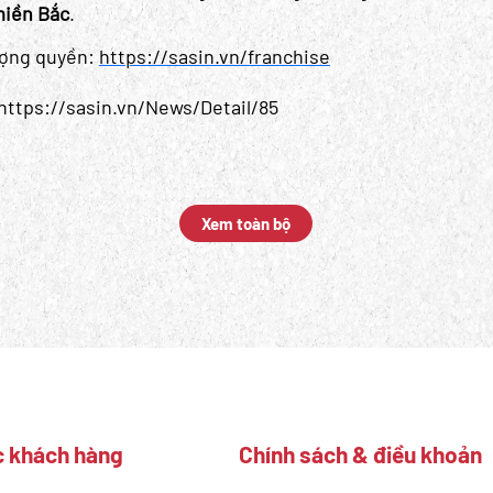
miền Bắc
.
ượng quyền:
https://sasin.vn/franchise
https://sasin.vn/News/Detail/85
Xem toàn bộ
 khách hàng
Chính sách & điều khoản